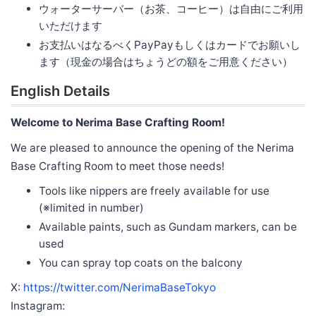
ウォーターサーバー（お茶、コーヒー）は自由にご利用
いただけます
お支払いはなるべくPayPayもしくはカードでお願いし
ます（現金の場合はちょうどの額をご用意ください）
English Details
Welcome to Nerima Base Crafting Room!
We are pleased to announce the opening of the Nerima
Base Crafting Room to meet those needs!
Tools like nippers are freely available for use
(※limited in number)
Available paints, such as Gundam markers, can be
used
You can spray top coats on the balcony
X:
https://twitter.com/NerimaBaseTokyo
Instagram: